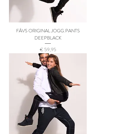
FÁVS ORIGINAL JOGG.PANTS
DEEPBLACK
Prijs
€ 59,95